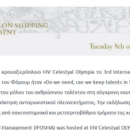
κρουαζιερόπλοιο MV Celestyal Olympia το 3rd Interna
του Φόρουμ ήταν «Do we need, can we keep talents in S
ι του ρόλου του ανθρώπινου ταλέντου στη σύγχρονη ναυτ
ν απόκτηση ανταγωνιστικού πλεονεκτήματος. Την εκδήλω
ς από πανεπιστημιακά και μετατριτοβάθμια τμήματα της χ
nd Management (IFOSMA) was hosted at MV Celestyal OL