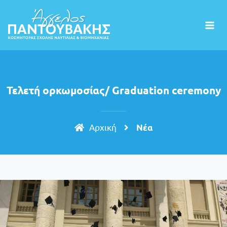
Τελετή ορκωμοσίας/ Graduation ceremony
Aρχική
Nέα