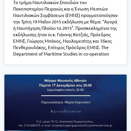
Τo τμήμα Ναυτιλιακών Σπουδών του
Πανεπιστημίου Πειραιώς και η Ένωση Μεσιτών
Ναυτιλιακών Συμβάσεων (ΕΜΝΣ) πραγματοποίησαν
την Τρίτη 19 Μαΐου 2015 εκδήλωση με θέμα: “Αγορά
ή Ναυπήγηση Πλοίου το 2015”. Προσκεκλημένοι της
εκδήλωσης ήταν οι κ. Γιάννης Κοτζιάς, Πρόεδρος
ΕΜΝΣ, Γιώργος Μπάνος, Ναυλομεσίτης και Νίκος
Πενθερουδάκης, Επίτιμος Πρόεδρος ΕΜΝΣ. The
Department of Maritime Studies in co-operation